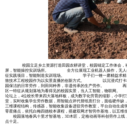
校园立足乡土资源打造田园农耕讲堂，校园锚定工作体会，社区
屏，智能操控实训场所。 全方位展现工业机器人操作，无人机组
征实践项目，智能制造实训现场。 学子们一锉一磨精益求精，一
致技术工程校园作为以实景直播的创新方式。 以沉浸式打卡校园
园保洁的日常劳作，到田间种养，非遗传承的生产劳作。 再到敬
区一特征从规划落地为看得见的校园实景，当人工智能，物联网。
论坛上，4位校长带来四大落地样板，成为数字化劳育的缩影，小
堂，实时收集学生劳作数据，用智能点评代替纸质打分，面临硬件
三维课程结构，传感器，智能收集设备进驻劳作教室，平台自动生
零星痛点，依托白梅四德校本课程，搭建双网才智劳作基地，以五
校园落地春风十里才智基地，3D木匠，定格动画等科创劳作上线，
点十足。