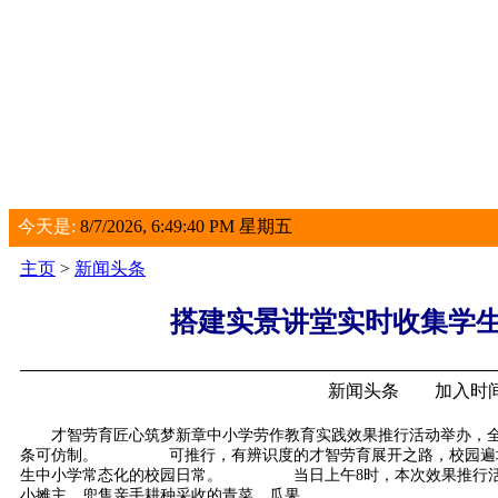
今天是:
8/7/2026, 6:49:40 PM 星期五
主页
>
新闻头条
搭建实景讲堂实时收集学
新闻头条 加入时间：2
才智劳育匠心筑梦新章中小学劳作教育实践效果推行活动举办，全
条可仿制。 可推行，有辨识度的才智劳育展开之路，校园遍地劳
生中小学常态化的校园日常。 当日上午8时，本次效果推行活动
小摊主，兜售亲手耕种采收的青菜，瓜果。