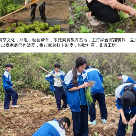
文化，非遺手藝藝勞育，依托素質教育基地，主打綜合實踐勞作，
路：出臺家庭勞作清單，推行家務打卡制度，聯動社區，非遺工坊。