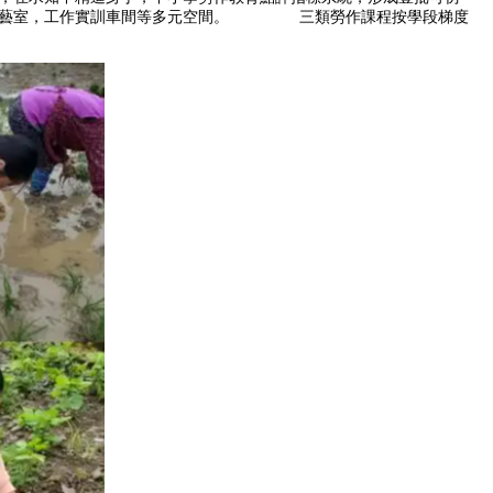
統技藝室，工作實訓車間等多元空間。 三類勞作課程按學段梯度