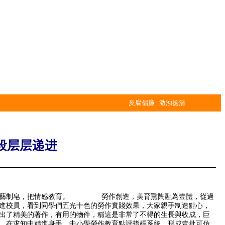
反腐倡廉 激浊扬清
段层层递进
禮與手藝制皂，把情感教育。 勞作創造，美育熏陶融為壹體，從過
校員，看到同學們五光十色的勞作實踐效果，大家親手制造點心，
出了精美的著作，有用的物件，稱這是非常了不得的生長與收成，巨
在求知中精進身手，中小學勞作教育點評指標系統，形成壹批可仿