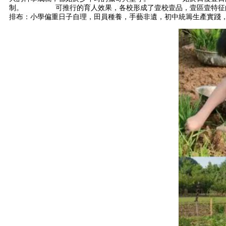
制。 可推行的育人效果，各校形成了壹校壹品，壹區壹特征的
排布：小學偏重日子自理，田員種養，手藝非遺，初中統籌生產實踐