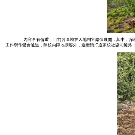
內容各有偏重，目前各區域在因地制宜錯位展開，其中，深耕茶
工作勞作體會通道，除校內陣地擴容外，還繼續打通家校社協同鏈