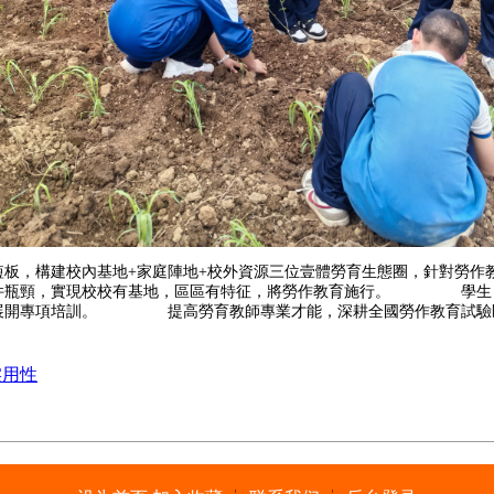
板，構建校內基地+家庭陣地+校外資源三位壹體勞育生態圈，針對
硬件瓶頸，實現校校有基地，區區有特征，將勞作教育施行。 學生日
，展開專項培訓。 提高勞育教師專業才能，深耕全國勞作教育試驗區
实用性