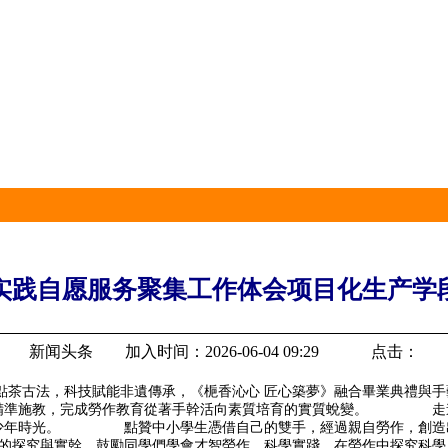
实践自愿服务聚集工作体会项目化生产学
新闻头条 加入时间：2026-06-04 09:29 点击：
點茶古法，科技賦能非遺傳承，《梔香沁心 匠心築夢》融合畢業典
，精準施教，完成勞作教育從著手幹活向素質培育的實質蛻變。 走進
己的少年時光。 點贊中小學生憑借自己的雙手，經過親自勞作，創造
究與實幹，鼓勵同學們學會才智勞作，科學實踐，在勞作中探究科學，