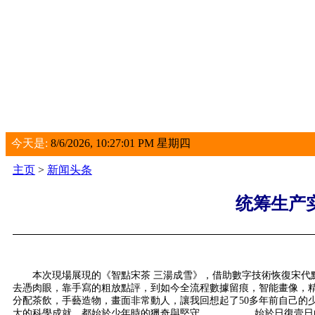
今天是:
8/6/2026, 10:27:01 PM 星期四
主页
>
新闻头条
统筹生产
本次現場展現的《智點宋茶 三湯成雪》，借助數字技術恢復宋代
去憑肉眼，靠手寫的粗放點評，到如今全流程數據留痕，智能畫像
分配茶飲，手藝造物，畫面非常動人，讓我回想起了50多年前自
大的科學成就，都始於少年時的獵奇與堅守。 始於日復壹日的探