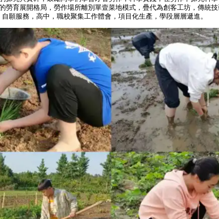
勞育展開格局，勞作場所離別單壹菜地模式，疊代為創客工坊，傳
，自願服務，高中，職校聚集工作體會，項目化生產，學段層層遞進。