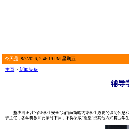
今天是:
8/7/2026, 2:46:19 PM 星期五
主页
>
新闻头条
辅导
坚决纠正以“保证学生安全”为由而简略约束学生必要的课间休息
班主任，各学科教师要按时下课，不得采取“拖堂”或其他方式挤占