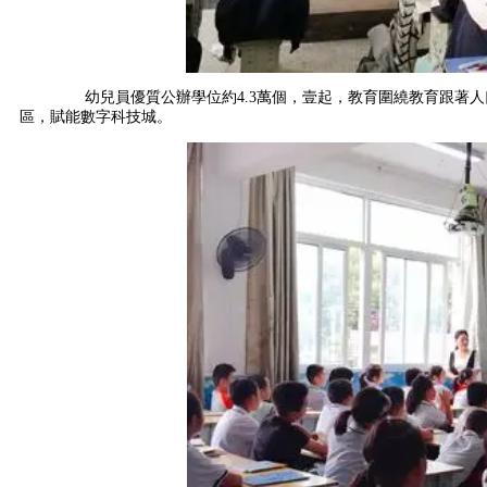
幼兒員優質公辦學位約4.3萬個，壹起，教育圍繞教育跟著人口
區，賦能數字科技城。