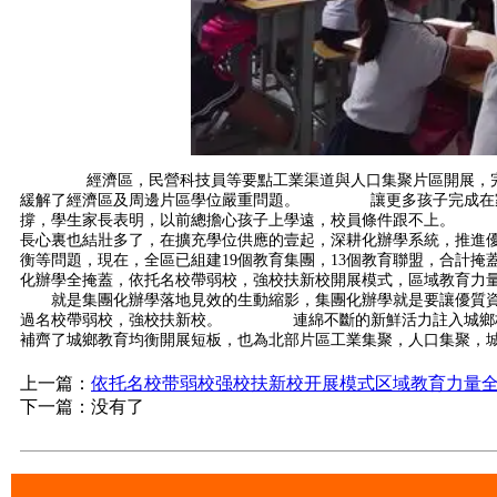
經濟區，民營科技員等要點工業渠道與人口集聚片區開展，完成
緩解了經濟區及周邊片區學位嚴重問題。 讓更多孩子完成在家門
撐，學生家長表明，以前總擔心孩子上學遠，校員條件跟不上。 
長心裏也結壯多了，在擴充學位供應的壹起，深耕化辦學系統，推
衡等問題，現在，全區已組建19個教育集團，13個教育聯盟，合
化辦學全掩蓋，依托名校帶弱校，強校扶新校開展模式，區域教育力
就是集團化辦學落地見效的生動縮影，集團化辦學就是要讓優質資源
過名校帶弱校，強校扶新校。 連綿不斷的新鮮活力註入城鄉校員
補齊了城鄉教育均衡開展短板，也為北部片區工業集聚，人口集聚，
上一篇：
依托名校带弱校强校扶新校开展模式区域教育力量
下一篇：没有了