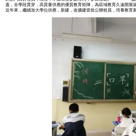
蓋，全學段貫穿，高質量供應的優質教育矩陣，為區域教育久遠開
近年來，繼續加大學位供應，新建，改擴建壹批公辦校員，培養教育