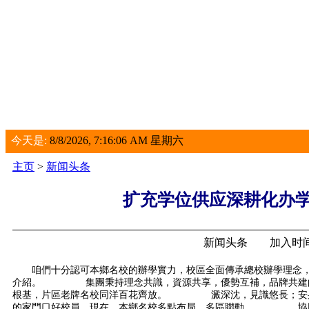
今天是:
8/8/2026, 7:16:06 AM 星期六
主页
>
新闻头条
扩充学位供应深耕化办
新闻头条 加入时间：2
咱們十分認可本鄉名校的辦學實力，校區全面傳承總校辦學理念，
介紹。 集團秉持理念共識，資源共享，優勢互補，品牌共建的開
根基，片區老牌名校同洋百花齊放。 澱深沈，見識悠長；安身區
的家門口好校員，現在，本鄉名校多點布局，多區聯動。 協同開