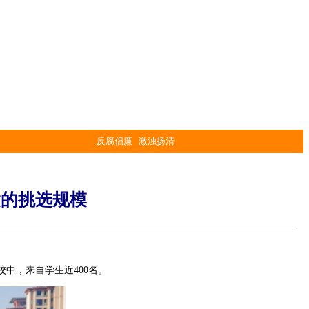
反腐倡廉 激浊扬清
大的挑选规模
中，来自学生近400名。